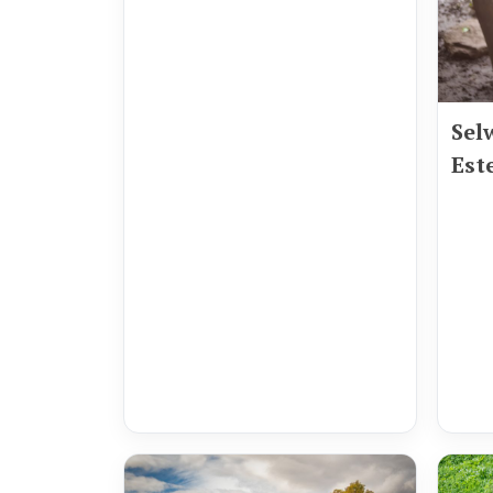
Sel
Est