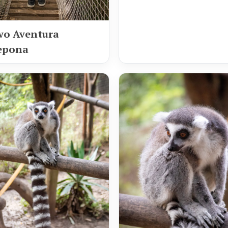
wo Aventura
epona