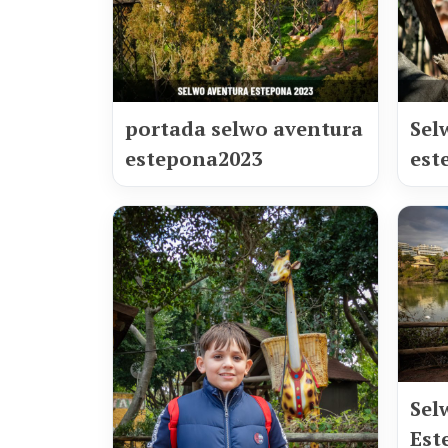
portada selwo aventura
Sel
estepona2023
est
Sel
Est