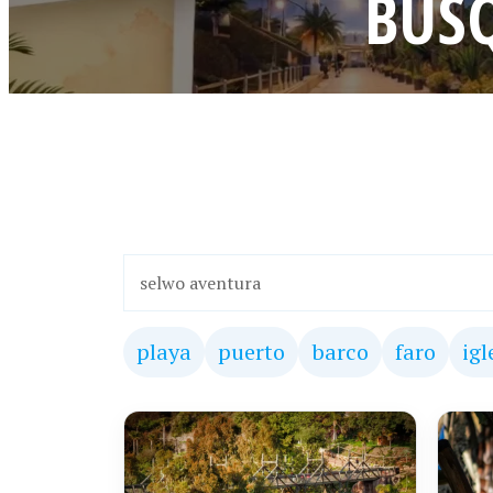
BUS
playa
puerto
barco
faro
igl