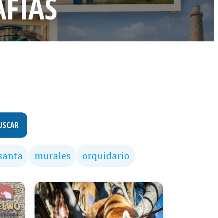
FÍAS
USCAR
santa
murales
orquidario