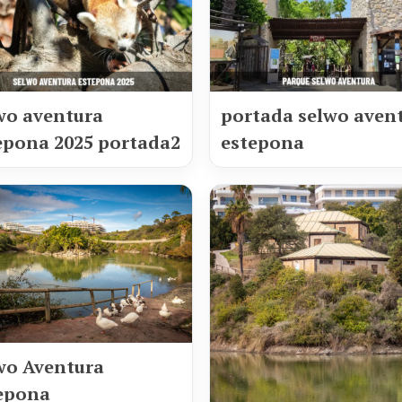
wo aventura
portada selwo aven
epona 2025 portada2
estepona
wo Aventura
epona