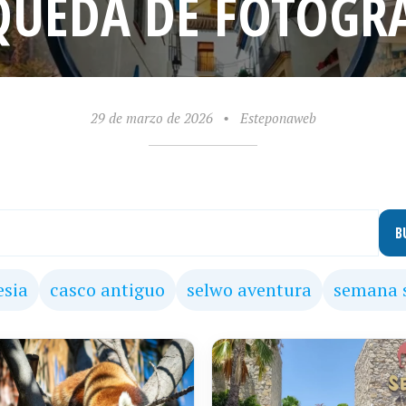
QUEDA DE FOTOGRA
29 de marzo de 2026
•
Esteponaweb
B
esia
casco antiguo
selwo aventura
semana 