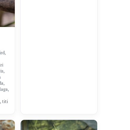
rd,
ri
is,
a
da,
laga,
 titi