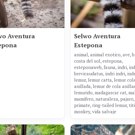
wo Aventura
Selwo Aventura
epona
Estepona
animal, animal exotico, ave, bi
costa del sol, estepona,
esteponaweb, fauna, indri, ind
brevicaudatus, indri indri, indr
lemur, lemur catta, lemur col
anillada, lemur de cola anilla
lemurido, madagascar cat, ma
mamifero, naturaleza, pajaro,
primate, ring-tailed lemur, titi,
monkey, vida salvaje